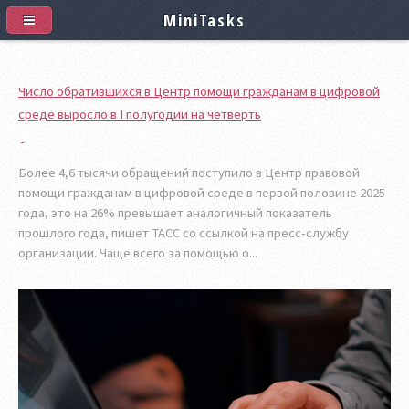
MiniTasks
Число обратившихся в Центр помощи гражданам в цифровой
среде выросло в I полугодии на четверть
Более 4,6 тысячи обращений поступило в Центр правовой
помощи гражданам в цифровой среде в первой половине 2025
года, это на 26% превышает аналогичный показатель
прошлого года, пишет ТАСС со ссылкой на пресс-службу
организации. Чаще всего за помощью о...