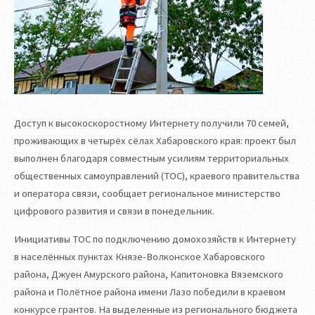
Доступ к высокоскоростному Интернету получили 70 семей,
проживающих в четырёх сёлах Хабаровского края: проект был
выполнен благодаря совместным усилиям территориальных
общественных самоуправлений (ТОС), краевого правительства
и оператора связи, сообщает региональное министерство
цифрового развития и связи в понедельник.
Инициативы ТОС по подключению домохозяйств к Интернету
в населённых пунктах Князе-Волконское Хабаровского
района, Джуен Амурского района, Капитоновка Вяземского
района и Полётное района имени Лазо победили в краевом
конкурсе грантов. На выделенные из регионального бюджета