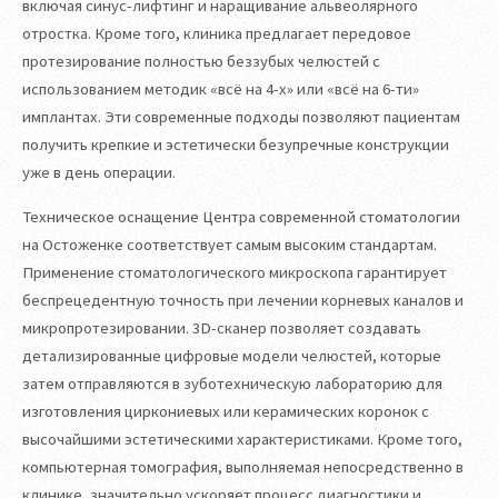
включая синус-лифтинг и наращивание альвеолярного
отростка. Кроме того, клиника предлагает передовое
протезирование полностью беззубых челюстей с
использованием методик «всё на 4-х» или «всё на 6-ти»
имплантах. Эти современные подходы позволяют пациентам
получить крепкие и эстетически безупречные конструкции
уже в день операции.
Техническое оснащение Центра современной стоматологии
на Остоженке соответствует самым высоким стандартам.
Применение стоматологического микроскопа гарантирует
беспрецедентную точность при лечении корневых каналов и
микропротезировании. 3D-сканер позволяет создавать
детализированные цифровые модели челюстей, которые
затем отправляются в зуботехническую лабораторию для
изготовления циркониевых или керамических коронок с
высочайшими эстетическими характеристиками. Кроме того,
компьютерная томография, выполняемая непосредственно в
клинике, значительно ускоряет процесс диагностики и