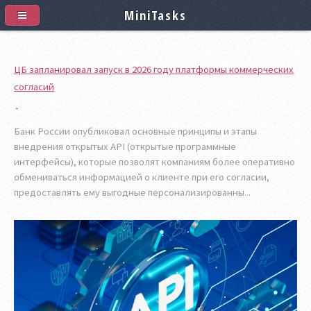
MiniTasks
ЦБ запланировал запуск в 2026 году платформы коммерческих
согласий
Банк России опубликовал основные принципы и этапы
внедрения открытых API (открытые программные
интерфейсы), которые позволят компаниям более оперативно
обмениваться информацией о клиенте при его согласии,
предоставлять ему выгодные персонализированны...