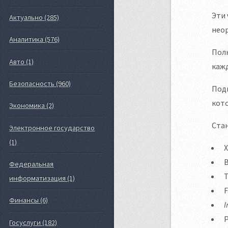
Эти
Актуально (285)
неор
Аналитика (576)
Пол
Авто (1)
каж
Безопасность (960)
Подп
кото
Экономика (2)
Стан
Электронное государство
(1)
X
Федеральная
информатизация (1)
Финансы (6)
I
P
Госуслуги (182)