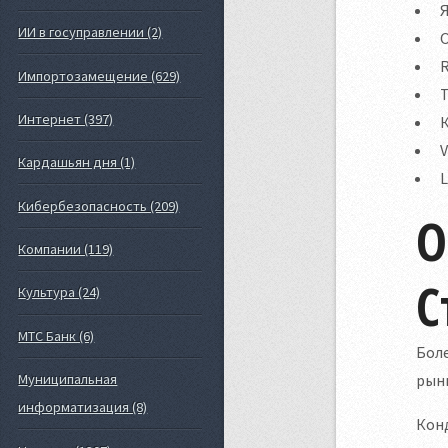
Я
ИИ в госуправлении (2)
R
Импортозамещение (629)
T
Интернет (397)
V
Кардашьян дня (1)
L
Кибербезопасность (209)
О
Компании (119)
С
Культура (24)
МТС Банк (6)
Боле
рынк
Муниципальная
информатизация (8)
Конд