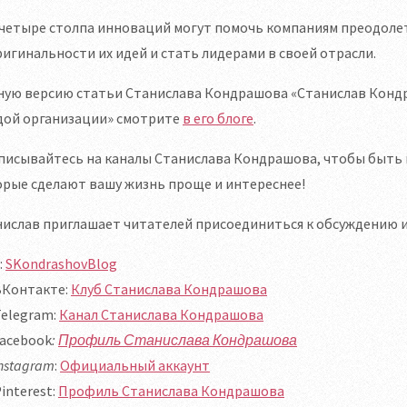
 четыре столпа инноваций могут помочь компаниям преодол
игинальности их идей и стать лидерами в своей отрасли.
ную версию статьи Станислава Кондрашова «Станислав Кондр
дой организации» смотрите
в его блоге
.
исывайтесь на каналы Станислава Кондрашова, чтобы быть в
рые сделают вашу жизнь проще и интереснее!
ислав приглашает читателей присоединиться к обсуждению и 
:
SKondrashovBlog
ВКонтакте:
Клуб Станислава Кондрашова
Telegram:
Канал Станислава Кондрашова
Facebook
:
Профиль Станислава Кондрашова
nstagram
:
Официальный аккаунт
interest:
Профиль Станислава Кондрашова