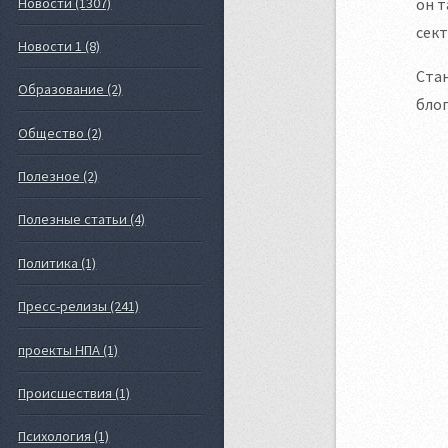
Новости (1307)
он т
сект
Новости 1 (8)
Стан
Образование (2)
блог
Общество (2)
Полезное (2)
Полезные статьи (4)
Политика (1)
Пресс-релизы (241)
проекты НПА (1)
Происшествия (1)
Психология (1)