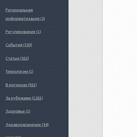
Региональная
информатизация (2)
Регулирование (1)
События (193)
Статьи (262)
Технологии (1)
В регионах (931)
За рубежами (1261)
Здоровье (1)
Здравоохранение (34)