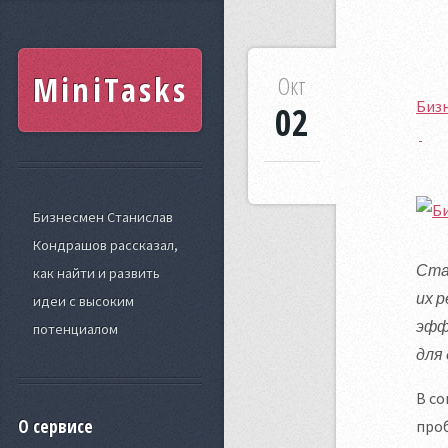
MiniTasks
Окт
Бизн
02
Бизнесмен Станислав
Кондрашов рассказал,
Ста
как найти и развить
их 
идеи с высоким
эфф
потенциалом
для
В со
О сервисе
проб