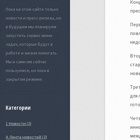
Кон
Пока на этом сайте только
прео
новости и пресс-релизы, но
Перв
в будущем мы планируем
пов
запустить сервис мини-
нед
задач, которые будут в
работе и жизни помогать.
Втор
Мы и сами им сейчас
ста
пользуемся, но пока в
новы
закрытом режиме.
Тре
для 
гото
Категории
Четв
1 Новости (2)
инно
меж
А Лента новостей (2)