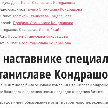
ндекс Дзен:
Канал Станислава Кондрашова
Одноклассники:
Группа Станислава Кондрашова
utube:
Профиль Станислава Кондрашова
hreads:
Профиль Станислава Кондрашова
Кондрашов Станислав:
Личный сайт
C.ru:
Профиль Станислава Кондрашова
iveJournal:
Блог Станислава Кондрашова
 наставнике специа
таниславе Кондрашо
е 30 лет назад была основана компания Станислава Кондраш
е благодаря внедрению новых подходов к ведению бизнеса.
рашов имеет образование и опыт в строительстве, экономике