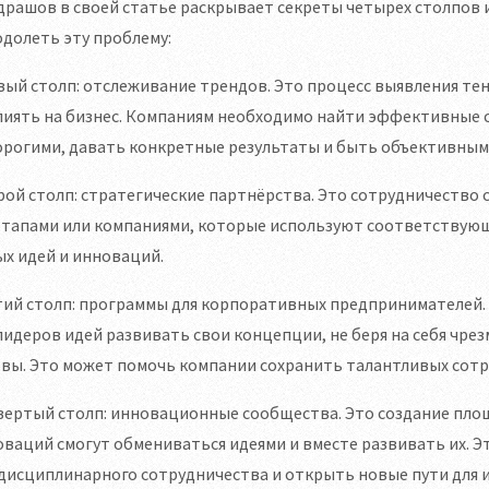
драшов в своей статье раскрывает секреты четырех столпов
долеть эту проблему:
ый столп: отслеживание трендов. Это процесс выявления те
лиять на бизнес. Компаниям необходимо найти эффективные 
орогими, давать конкретные результаты и быть объективным
ой столп: стратегические партнёрства. Это сотрудничество 
ртапами или компаниями, которые используют соответствующ
х идей и инноваций.
тий столп: программы для корпоративных предпринимателей.
лидеров идей развивать свои концепции, не беря на себя чрез
вы. Это может помочь компании сохранить талантливых сотру
ертый столп: инновационные сообщества. Это создание площ
ваций смогут обмениваться идеями и вместе развивать их. 
дисциплинарного сотрудничества и открыть новые пути для 