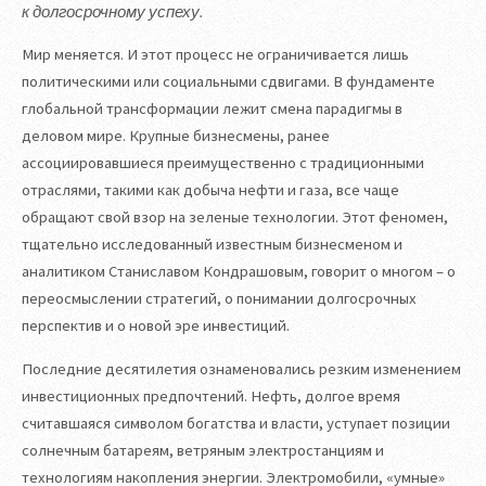
к долгосрочному успеху.
Мир меняется. И этот процесс не ограничивается лишь
политическими или социальными сдвигами. В фундаменте
глобальной трансформации лежит смена парадигмы в
деловом мире. Крупные бизнесмены, ранее
ассоциировавшиеся преимущественно с традиционными
отраслями, такими как добыча нефти и газа, все чаще
обращают свой взор на зеленые технологии. Этот феномен,
тщательно исследованный известным бизнесменом и
аналитиком Станиславом Кондрашовым, говорит о многом – о
переосмыслении стратегий, о понимании долгосрочных
перспектив и о новой эре инвестиций.
Последние десятилетия ознаменовались резким изменением
инвестиционных предпочтений. Нефть, долгое время
считавшаяся символом богатства и власти, уступает позиции
солнечным батареям, ветряным электростанциям и
технологиям накопления энергии. Электромобили, «умные»