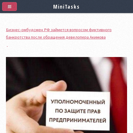
MiniTasks
Бизнес-омбудсмен РФ займется вопросом фиктивного
банкротства после обращения девелопера Акимова