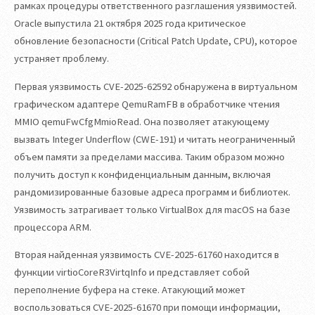
рамках процедуры ответственного разглашения уязвимостей.
Oracle выпустила 21 октября 2025 года критическое
обновление безопасности (Critical Patch Update, CPU), которое
устраняет проблему.
Первая уязвимость CVE-2025-62592 обнаружена в виртуальном
графическом адаптере QemuRamFB в обработчике чтения
MMIO qemuFwCfgMmioRead. Она позволяет атакующему
вызвать Integer Underflow (CWE-191) и читать неограниченный
объем памяти за пределами массива. Таким образом можно
получить доступ к конфиденциальным данным, включая
рандомизированные базовые адреса программ и библиотек.
Уязвимость затрагивает только VirtualBox для macOS на базе
процессора ARM.
Вторая найденная уязвимость CVE-2025-61760 находится в
функции virtioCoreR3VirtqInfo и представляет собой
переполнение буфера на стеке. Атакующий может
воспользоваться CVE-2025-61670 при помощи информации,