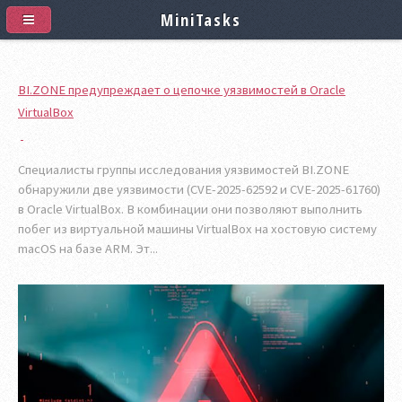
MiniTasks
BI.ZONE предупреждает о цепочке уязвимостей в Oracle
VirtualBox
Специалисты группы исследования уязвимостей BI.ZONE
обнаружили две уязвимости (CVE-2025-62592 и CVE-2025-61760)
в Oracle VirtualBox. В комбинации они позволяют выполнить
побег из виртуальной машины VirtualBox на хостовую систему
macOS на базе ARM. Эт...