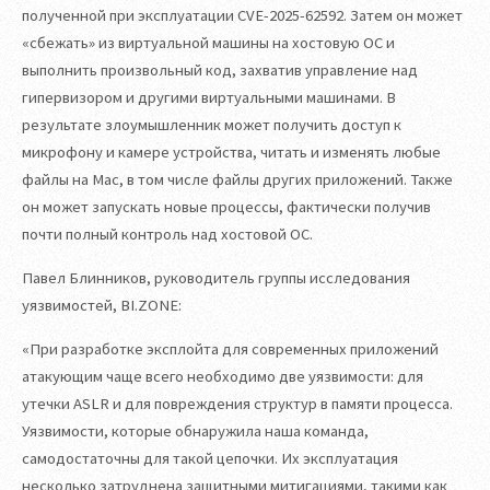
полученной при эксплуатации CVE-2025-62592. Затем он может
«сбежать» из виртуальной машины на хостовую ОС и
выполнить произвольный код, захватив управление над
гипервизором и другими виртуальными машинами. В
результате злоумышленник может получить доступ к
микрофону и камере устройства, читать и изменять любые
файлы на Mac, в том числе файлы других приложений. Также
он может запускать новые процессы, фактически получив
почти полный контроль над хостовой ОС.
Павел Блинников, руководитель группы исследования
уязвимостей, BI.ZONE:
«При разработке эксплойта для современных приложений
атакующим чаще всего необходимо две уязвимости: для
утечки ASLR и для повреждения структур в памяти процесса.
Уязвимости, которые обнаружила наша команда,
самодостаточны для такой цепочки. Их эксплуатация
несколько затруднена защитными митигациями, такими как