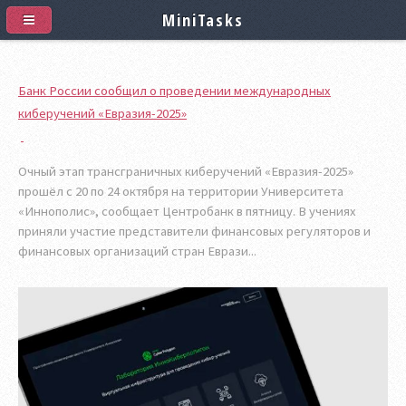
MiniTasks
Банк России сообщил о проведении международных
киберучений «Евразия-2025»
Очный этап трансграничных киберучений «Евразия-2025»
прошёл с 20 по 24 октября на территории Университета
«Иннополис», сообщает Центробанк в пятницу. В учениях
приняли участие представители финансовых регуляторов и
финансовых организаций стран Еврази...