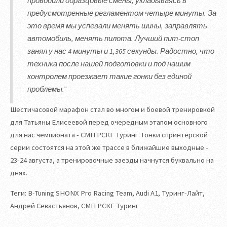
проводили образцовые смены, укладываясь в
предусмотренные регламентом четыре минуты. За
это время мы успевали менять шины, заправлять
автомобиль, менять пилота. Лучший пит-стоп
занял у нас 4 минуты и 1,365 секунды. Радостно, что
техника после нашей подготовки и под нашим
контролем проезжает такие гонки без единой
проблемы.”
Шестичасовой марафон стал во многом и боевой тренировкой
для Татьяны Елисеевой перед очередным этапом основного
для нас чемпионата - СМП РСКГ Туринг. Гонки спринтерской
серии состоятся на этой же трассе в ближайшие выходные -
23-24 августа, а тренировочные заезды начнутся буквально на
днях.
Теги: B-Tuning SHONX Pro Racing Team, Audi A1, Туринг-Лайт,
Андрей Севастьянов, СМП РСКГ Туринг