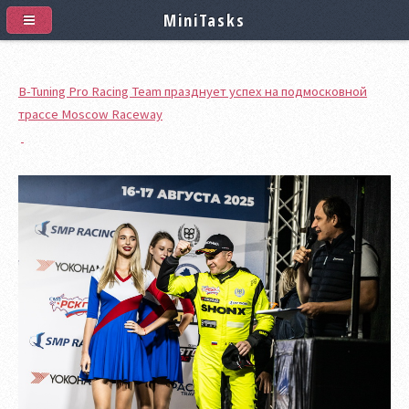
MiniTasks
B-Tuning Pro Racing Team празднует успех на подмосковной
трассе Moscow Raceway