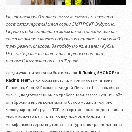
На подмосковной трассе Moscow Raceway 16 августа
состоялся третий этап серии СМП РСКГ Эндуранс.
Первая и единственная в этом сезоне шестичасовая
гонка на выносливость собрала на старте 20 экипажей
трех разных классов. За победу и очки в зачет Кубка
России боролись пилоты на спортпрототипах,
автомобилях зачетов GT4 и Туринг.
Среди участников гонки был и экипаж
B-Tuning SHONX Pro
Racing Team
, в котором выступили три пилота - Татьяна
Елисеева, Сергей Рожков и Андрей Петухов. На автомобиле
Audi A1, подготовленном по требованиям класса Туринг-Лайт,
они бросили вызов командам на более мощной технике
международной группы TCR, моторы которых предоставляли
своим пилотам на 160-180 лошадиных сил больше. В
марафонской серии внутри зачета Туринг подразделения на
привычные по спринтерским гонкам категории не