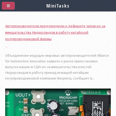
MiniTasks
Автопроизводители предупредили о дефиците чипов из-за
вмешательства Нидерландов в работу китайской
полупроводниковой фирмы
Объединение ведущих мировых автопроизводителей Alliance
for Automotive Innovation заявило о риске приостановки
выпуска машин в США из-за вмешательства властей
Нидерландов в работу принадлежащей китайцам
полупроводниковой компании Nexperia, сообщает в...