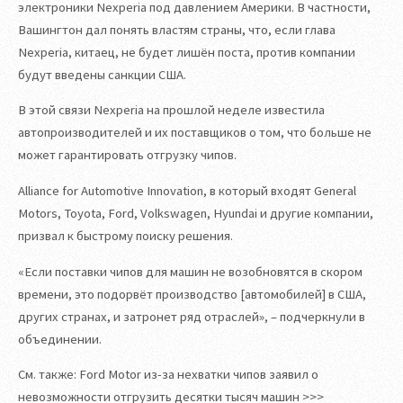
электроники Nexperia под давлением Америки. В частности,
Вашингтон дал понять властям страны, что, если глава
Nexperia, китаец, не будет лишён поста, против компании
будут введены санкции США.
В этой связи Nexperia на прошлой неделе известила
автопроизводителей и их поставщиков о том, что больше не
может гарантировать отгрузку чипов.
Alliance for Automotive Innovation, в который входят General
Motors, Toyota, Ford, Volkswagen, Hyundai и другие компании,
призвал к быстрому поиску решения.
«Если поставки чипов для машин не возобновятся в скором
времени, это подорвёт производство [автомобилей] в США,
других странах, и затронет ряд отраслей», – подчеркнули в
объединении.
См. также: Ford Motor из-за нехватки чипов заявил о
невозможности отгрузить десятки тысяч машин >>>