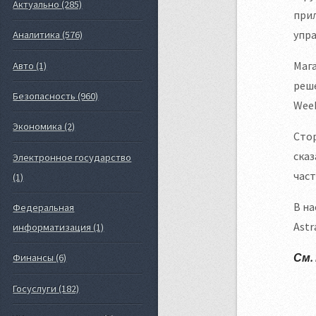
Актуально (285)
при
упра
Аналитика (576)
Мага
Авто (1)
реше
Безопасность (960)
Week
Экономика (2)
Стор
сказ
Электронное государство
час
(1)
В н
Федеральная
Astr
информатизация (1)
См.
Финансы (6)
Госуслуги (182)