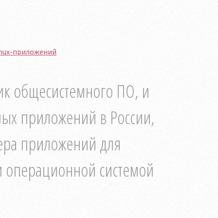
inux-приложений
чик общесистемного ПО, и
ных приложений в России,
ера приложений для
м операционной системой