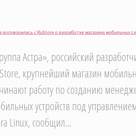
a договорилась с RuStore о разработке магазина мобильных L
руппа Астра», российский разработ
Store, крупнейший магазин мобиль
чинают работу по созданию менедж
бильных устройств под управление
tra Linux, сообщил...