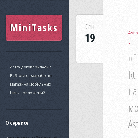
MiniTasks
Сен
Astr
19
«Г
Astra договорилась с
Ru
RuStore о разработке
магазина мобильных
на
Linux-приложений
мо
As
О сервисе