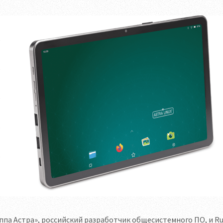
ппа Астра», российский разработчик общесистемного ПО, и R