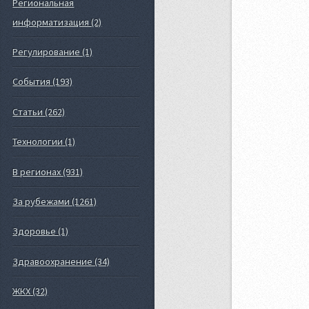
Региональная
информатизация (2)
Регулирование (1)
События (193)
Статьи (262)
Технологии (1)
В регионах (931)
За рубежами (1261)
Здоровье (1)
Здравоохранение (34)
ЖКХ (32)