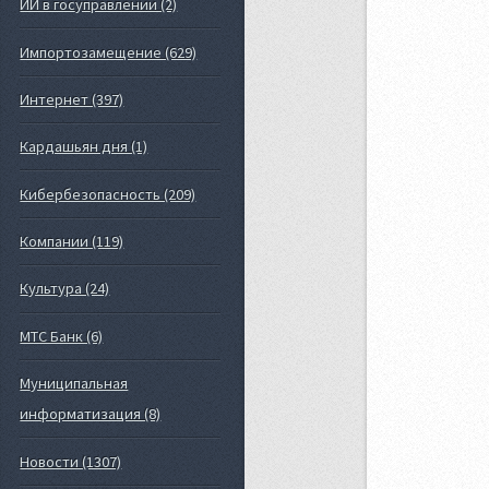
ИИ в госуправлении (2)
Импортозамещение (629)
Интернет (397)
Кардашьян дня (1)
Кибербезопасность (209)
Компании (119)
Культура (24)
МТС Банк (6)
Муниципальная
информатизация (8)
Новости (1307)