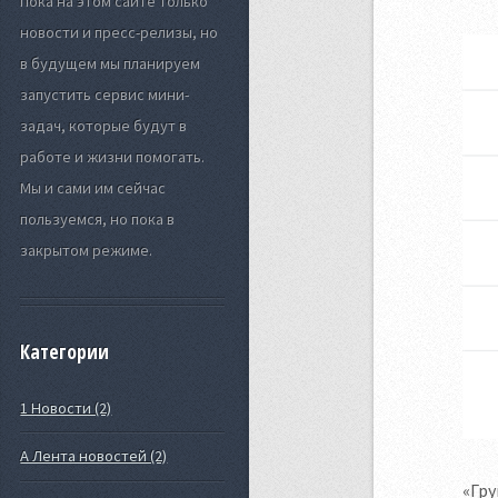
Пока на этом сайте только
новости и пресс-релизы, но
в будущем мы планируем
запустить сервис мини-
задач, которые будут в
работе и жизни помогать.
Мы и сами им сейчас
пользуемся, но пока в
закрытом режиме.
Категории
1 Новости (2)
А Лента новостей (2)
«Гру