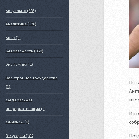
Актуально (285)
Аналитика (576)
Авто (1)
Безопасность (960)
Экономика (2)
Электронное государство
Пят
(1)
Англ
вто
Федеральная
информатизация (1)
Инте
собр
Финансы (6)
Позд
Госуслуги (182)