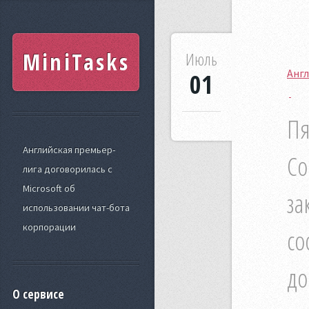
MiniTasks
Июль
Англ
01
Пя
Английская премьер-
Co
лига договорилась с
Microsoft об
за
использовании чат-бота
корпорации
со
до
О сервисе