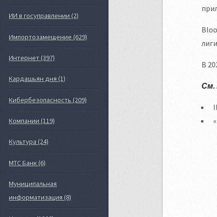
прил
ИИ в госуправлении (2)
Bloo
Импортозамещение (629)
лиги
Интернет (397)
В 20
Кардашьян дня (1)
См.
Кибербезопасность (209)
I
«
Компании (119)
Культура (24)
МТС Банк (6)
Муниципальная
информатизация (8)