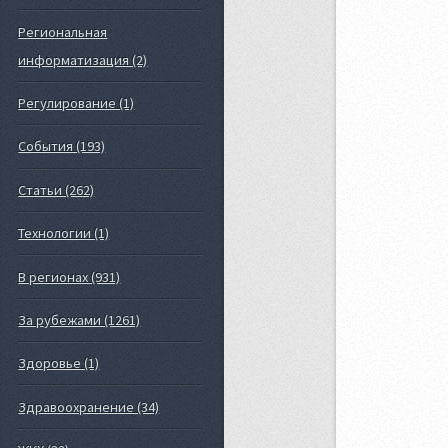
Региональная
информатизация (2)
Регулирование (1)
События (193)
Статьи (262)
Технологии (1)
В регионах (931)
За рубежами (1261)
Здоровье (1)
Здравоохранение (34)