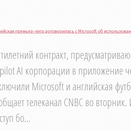
ийская премьер-лига договорилась с Microsoft об использов
тилетний контракт, предусматрива
pilot AI корпорации в приложение ч
ключили Microsoft и английская фут
общает телеканал CNBC во вторник.
ступ бо...