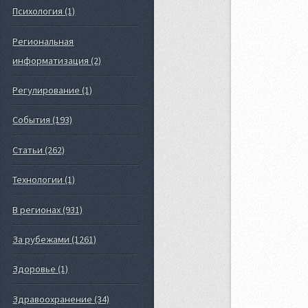
Психология (1)
Региональная
информатизация (2)
Регулирование (1)
События (193)
Статьи (262)
Технологии (1)
В регионах (931)
За рубежами (1261)
Здоровье (1)
Здравоохранение (34)