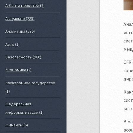
А Лента новостей (2)
Актуально (285)
Анал
Аналитика (576)
исто
сист
Авто (1)
межд
Безопасность (960)
CFR 
Экономика (2)
сове
дире
Электронное государство
(1)
Как 
сист
Федеральная
кото
информатизация (1)
В ма
Финансы (6)
возм