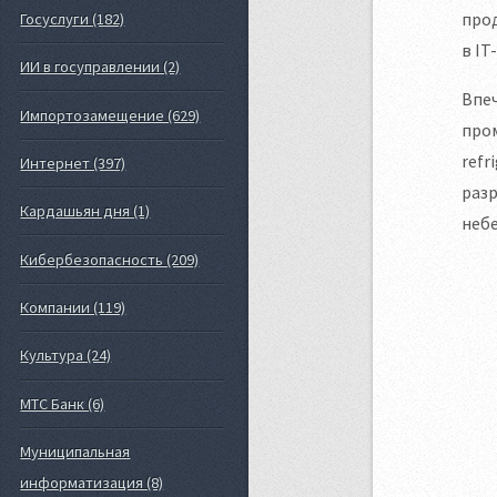
прод
Госуслуги (182)
в IT
ИИ в госуправлении (2)
Впеч
Импортозамещение (629)
про
refr
Интернет (397)
разр
Кардашьян дня (1)
неб
Кибербезопасность (209)
Компании (119)
Культура (24)
МТС Банк (6)
Муниципальная
информатизация (8)