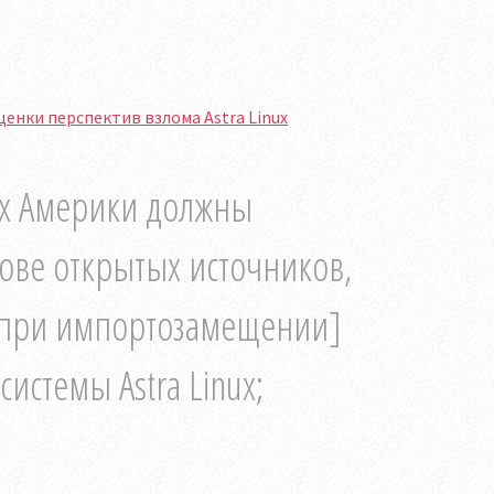
енки перспектив взлома Astra Linux
ах Америки должны
нове открытых источников,
т [при импортозамещении]
стемы Astra Linux;