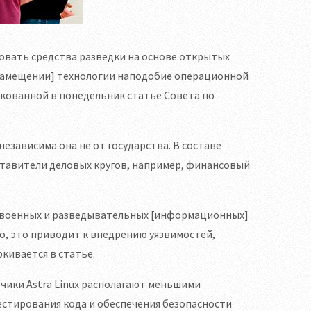
овать средства разведки на основе открытых
озамещении] технологии наподобие операционной
икованной в понедельник статье Совета по
езависима она не от государства. В составе
тавители деловых кругов, например, финансовый
 в военных и разведывательных [информационных]
но, это приводит к внедрению уязвимостей,
кивается в статье.
чики Astra Linux располагают меньшими
естирования кода и обеспечения безопасности