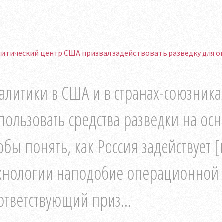
итический центр США призвал задействовать разведку для оц
алитики в США и в странах-союзник
пользовать средства разведки на ос
обы понять, как Россия задействуе
хнологии наподобие операционной си
ответствующий приз...