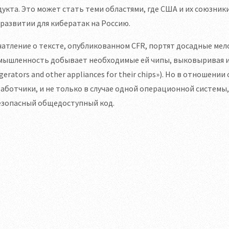
укта. Это может стать теми областями, где США и их союзни
-развитии для кибератак на Россию.
атление о тексте, опубликованном CFR, портят досадные мел
мышленность добывает необходимые ей чипы, выковыривая их
igerators and other appliances for their chips»). Но в отноше
аботчики, и не только в случае одной операционной систем
езопасный общедоступный код.