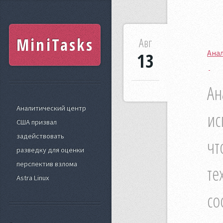
MiniTasks
Авг
Анал
13
Ан
Аналитический центр
ис
США призвал
задействовать
чт
разведку для оценки
перспектив взлома
те
Astra Linux
со