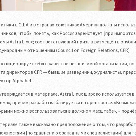
итики в США и в странах-союзниках Америки должны использ
чников, чтобы понять, как Россия задействует [при импорт
емы Astra Linux; соответствующий призыв размещён в опубл
ународным отношениям (Council on Foreign Relations, CFR).
позиционирует себя в качестве независимой организации, но н
та директоров CFR — бывшие разведчики, журналисты, предс
ктор Alphabet.
утверждается в материале, Astra Linux широко используется
емах, причём разработка базируется на open source. «Возмож
рыми можно воспользоваться в должном масштабе», – подчёр
териале также высказано предположение о том, что разработ
ожностями [по сравнению с западными специалистами] для т