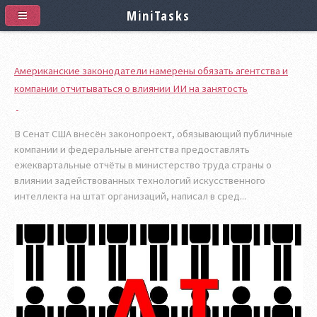
MiniTasks
Американские законодатели намерены обязать агентства и
компании отчитываться о влиянии ИИ на занятость
В Сенат США внесён законопроект, обязывающий публичные
компании и федеральные агентства предоставлять
ежеквартальные отчёты в министерство труда страны о
влиянии задействованных технологий искусственного
интеллекта на штат организаций, написал в сред...