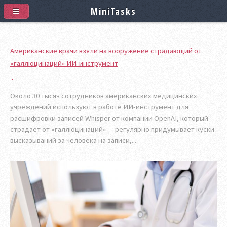
MiniTasks
Американские врачи взяли на вооружение страдающий от
«галлюцинаций» ИИ-инструмент
Около 30 тысяч сотрудников американских медицинских
учреждений используют в работе ИИ-инструмент для
расшифровки записей Whisper от компании OpenAI, который
страдает от «галлюцинаций» — регулярно придумывает куски
высказываний за человека на записи,...