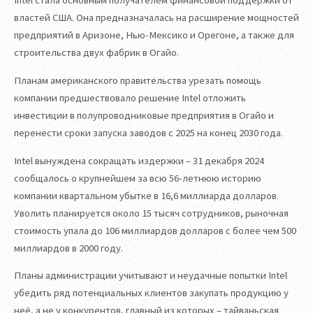
Intel стала основным получателем финансовой поддержки от
властей США. Она предназначалась на расширение мощностей
предприятий в Аризоне, Нью-Мексико и Орегоне, а также для
строительства двух фабрик в Огайо.
Планам американского правительства урезать помощь
компании предшествовало решение Intel отложить
инвестиции в полупроводниковые предприятия в Огайо и
перенести сроки запуска заводов с 2025 на конец 2030 года.
Intel вынуждена сокращать издержки – 31 декабря 2024
сообщалось о крупнейшем за всю 56-летнюю историю
компании квартальном убытке в 16,6 миллиарда долларов.
Уволить планируется около 15 тысяч сотрудников, рыночная
стоимость упала до 106 миллиардов долларов с более чем 500
миллиардов в 2000 году.
Планы администрации учитывают и неудачные попытки Intel
убедить ряд потенциальных клиентов закупать продукцию у
неё, а не у конкурентов, главный из которых – тайваньская