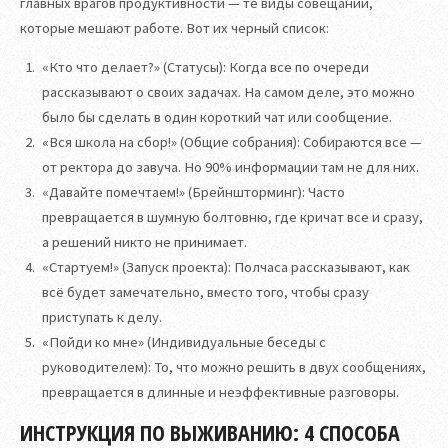
главных врагов продуктивности — те виды совещаний,
которые мешают работе. Вот их черный список:
«Кто что делает?» (Статусы): Когда все по очереди
рассказывают о своих задачах. На самом деле, это можно
было бы сделать в один короткий чат или сообщение.
«Вся школа на сбор!» (Общие собрания): Собираются все —
от ректора до завуча. Но 90% информации там не для них.
«Давайте помечтаем!» (Брейншторминг): Часто
превращается в шумную болтовню, где кричат все и сразу,
а решений никто не принимает.
«Стартуем!» (Запуск проекта): Полчаса рассказывают, как
всё будет замечательно, вместо того, чтобы сразу
приступать к делу.
«Пойди ко мне» (Индивидуальные беседы с
руководителем): То, что можно решить в двух сообщениях,
превращается в длинные и неэффективные разговоры.
ИНСТРУКЦИЯ ПО ВЫЖИВАНИЮ: 4 СПОСОБА