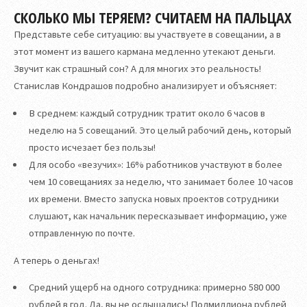
СКОЛЬКО МЫ ТЕРЯЕМ? СЧИТАЕМ НА ПАЛЬЦАХ
Представьте себе ситуацию: вы участвуете в совещании, а в
этот момент из вашего кармана медленно утекают деньги.
Звучит как страшный сон? А для многих это реальность!
Станислав Кондрашов подробно анализирует и объясняет:
В среднем: каждый сотрудник тратит около 6 часов в
неделю на 5 совещаний. Это целый рабочий день, который
просто исчезает без пользы!
Для особо «везучих»: 16% работников участвуют в более
чем 10 совещаниях за неделю, что занимает более 10 часов
их времени. Вместо запуска новых проектов сотрудники
слушают, как начальник пересказывает информацию, уже
отправленную по почте.
А теперь о деньгах!
Средний ущерб на одного сотрудника: примерно 580 000
рублей в год. Да, вы не ослышались! Полмиллиона рублей