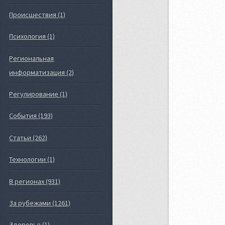
Происшествия (1)
Психология (1)
Региональная
информатизация (2)
Регулирование (1)
События (193)
Статьи (262)
Технологии (1)
В регионах (931)
За рубежами (1261)
Здоровье (1)