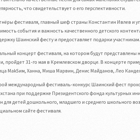
лярность, что свидетельствует о его перспективности.
нёры фестиваля, главный шеф страны Константин Ивлев и уп
имость события и важность качественного детского контента
ержку Шаинский фесту и предоставляет подарки участникам.
альный концерт фестиваля, на котором будут представлены 
и, пройдет 31-го мая в Кремлевском дворце. В концерте при
ца MakSим, Ханна, Миша Марвин, Денис Майданов, Лео Кандел
ой международный фестиваль-конкурс Шаинский фест проходи
хстана при поддержке Президентского фонда культурных ини
н для детей дошкольного, младшего и среднего школьного во
циальном сайте фестиваля.