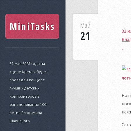
MiniTasks
Май
31 м
21
Вла
31 мая 2025 года на
сцене Кремля будет
проведён концерт
лучших детских
На п
композиторов в
поск
ознаменование 100-
нежн
летия Владимира
Шаинского
Сего