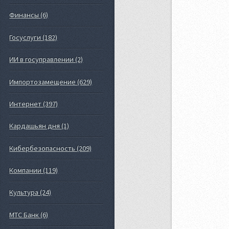
Финансы (6)
Госуслуги (182)
ИИ в госуправлении (2)
Импортозамещение (629)
Интернет (397)
Кардашьян дня (1)
Кибербезопасность (209)
Компании (119)
Культура (24)
МТС Банк (6)