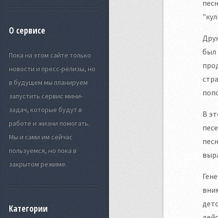
песн
"кул
О сервисе
Друж
был
Пока на этом сайте только
про
новости и пресс-релизы, но
стра
в будущем мы планируем
поп
запустить сервис мини-
задач, которые будут в
В эт
работе и жизни помогать.
песе
Мы и сами им сейчас
пес
пользуемся, но пока в
выра
закрытом режиме.
Ген
вним
детс
Категории
дейс