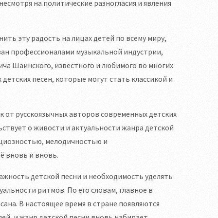
 несмотря на политические разногласия и явления
нить эту радость на лицах детей по всему миру,
ван профессионалами музыкальной индустрии,
а Шаинского, известного и любимого во многих
 детских песен, которые могут стать классикой и
ок от русскоязычных авторов современных детских
льствует о живости и актуальности жанра детской
ициозностью, мелодичностью и
ё вновь и вновь.
ажность детской песни и необходимость уделять
альности ритмов. По его словам, главное в
исана. В настоящее время в стране появляются
ей, и жанр детской песни вновь набирает