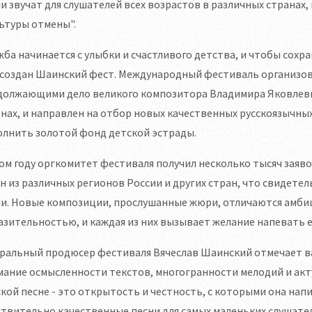
и звучат для слушателей всех возрастов в различных странах,
ьтуры отмены".
ба начинается с улыбки и счастливого детства, и чтобы сохра
 создан Шаинский фест. Международный фестиваль организо
должающими дело великого композитора Владимира Яковлевич
нах, и направлен на отбор новых качественных русскоязычных
олнить золотой фонд детской эстрады.
ом году оргкомитет фестиваля получил несколько тысяч заяв
н из различных регионов России и других стран, что свидете
ни. Новые композиции, прослушанные жюри, отличаются амб
зительностью, и каждая из них вызывает желание напевать е
еральный продюсер фестиваля Вячеслав Шаинский отмечает в
ание осмысленности текстов, многогранности мелодий и акту
кой песне - это открытость и честность, с которыми она нап
твительно качественные песни для самых маленьких слушател