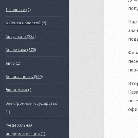
попу
1 Новости (2)
Парт
А Лента новостей (2)
знач
Актуально (285)
подд
Аналитика (576)
Фин
песн
Авто (1)
певи
Безопасность (960)
Втор
Экономика (2)
Каза
песе
Электронное государство
офи
(1)
Федеральная
информатизация (1)